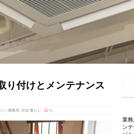
取り付けとメンテナンス
コン
,
業務用
,
生活/暮らし
0
業務
ンテ