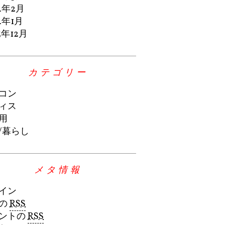
4年2月
4年1月
3年12月
カテゴリー
コン
ィス
用
/暮らし
メタ情報
イン
の
RSS
ントの
RSS