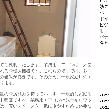
ビル
効果
パナ
ポイ
ビジ
用エ
パナ
性と
てご説明いたします。
業務用エアコンは、大空
れる冷暖房機器です。これらの場所では、多く
の確保が必要です。そのため、一般家庭用のエ
ります。
量の冷房能力を持っています。一般的な家庭用
202
ト程度ですが、業務用エアコンは数十キロワッ
202
は、広いスペースを一気に冷やすために必要な
202