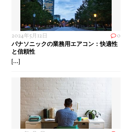
2024年5月12日
0
パナソニックの業務用エアコン：快適性
と信頼性
[...]