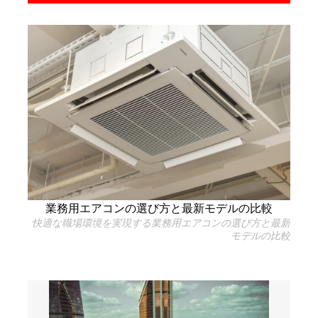
業務用エアコンの選び方と最新モデルの比較
快適な職場環境を実現する業務用エアコンの選び方と最新
モデルの比較