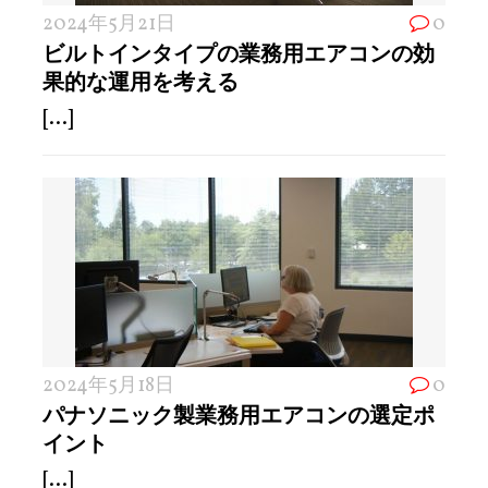
2024年5月21日
0
ビルトインタイプの業務用エアコンの効
果的な運用を考える
[...]
2024年5月18日
0
パナソニック製業務用エアコンの選定ポ
イント
[...]