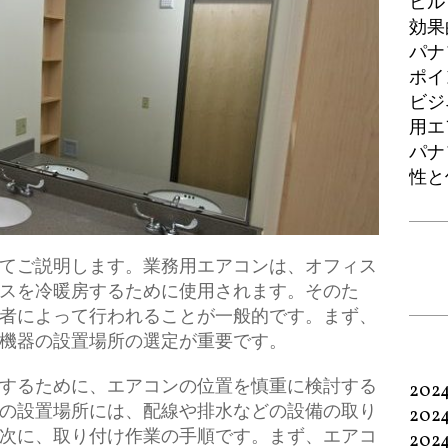
ビル
効果
パナ
ポイ
ビジ
用エ
パナ
性と
てご説明します。
業務用エアコンは、オフィス
スを冷暖房するために使用されます。そのた
者によって行われることが一般的です。まず、
機器の設置場所の選定が重要です。
するために、エアコンの位置を慎重に検討する
202
の設置場所には、配線や排水などの設備の取り
202
次に、取り付け作業の手順です。まず、エアコ
202