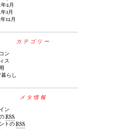
4年2月
4年1月
3年12月
カテゴリー
コン
ィス
用
/暮らし
メタ情報
イン
の
RSS
ントの
RSS