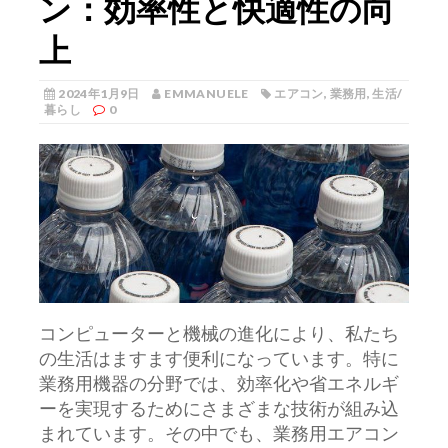
ン：効率性と快適性の向
上
2024年1月9日
EMMANUELE
エアコン
,
業務用
,
生活/
暮らし
0
コンピューターと機械の進化により、私たち
の生活はますます便利になっています。
特に
業務用機器の分野では、効率化や省エネルギ
ーを実現するためにさまざまな技術が組み込
まれています。その中でも、業務用エアコン