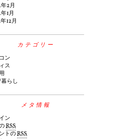
4年2月
4年1月
3年12月
カテゴリー
コン
ィス
用
/暮らし
メタ情報
イン
の
RSS
ントの
RSS