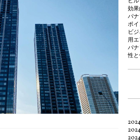
ビル
効果
パナ
ポイ
ビジ
用エ
パナ
性と
202
202
202