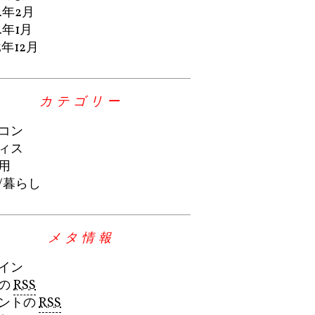
4年2月
4年1月
3年12月
カテゴリー
コン
ィス
用
/暮らし
メタ情報
イン
の
RSS
ントの
RSS