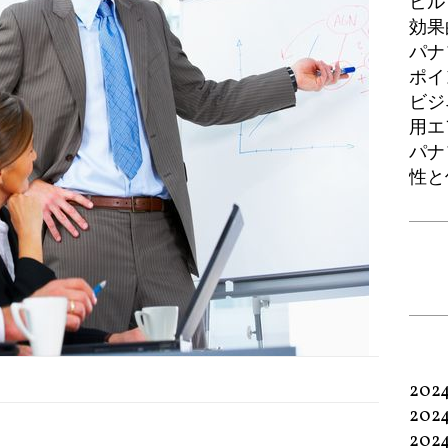
ビル
効果
パナ
ポイ
ビジ
用エ
パナ
性と
202
202
202