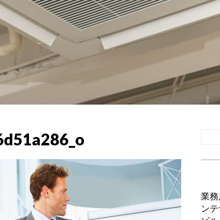
6d51a286_o
業務
ンテ