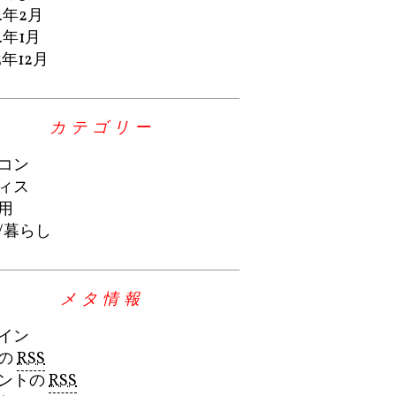
4年2月
4年1月
3年12月
カテゴリー
コン
ィス
用
/暮らし
メタ情報
イン
の
RSS
ントの
RSS